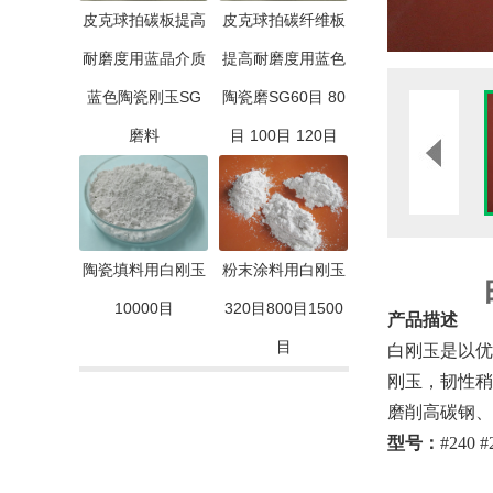
皮克球拍碳板提高
皮克球拍碳纤维板
耐磨度用蓝晶介质
提高耐磨度用蓝色
蓝色陶瓷刚玉SG
陶瓷磨SG60目 80
磨料
目 100目 120目
陶瓷填料用白刚玉
粉末涂料用白刚玉
10000目
320目800目1500
产品描述
目
白刚玉是以优
刚玉，韧性稍
磨削高碳钢、
型号：
#240 #