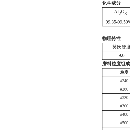
化学成分
Al
O
2
3
99.35-99.50
物理特性
莫氏硬
9.0
磨料粒度组成
粒度
#240
#280
#320
#360
#400
#500