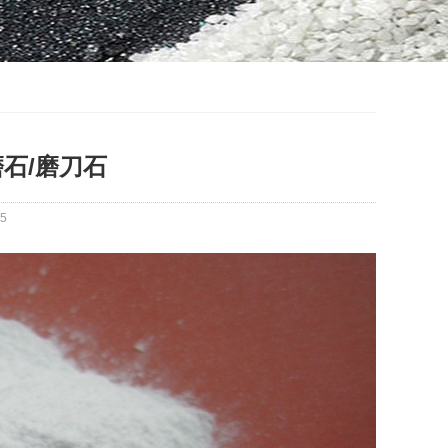
磨石/磨刀石
5