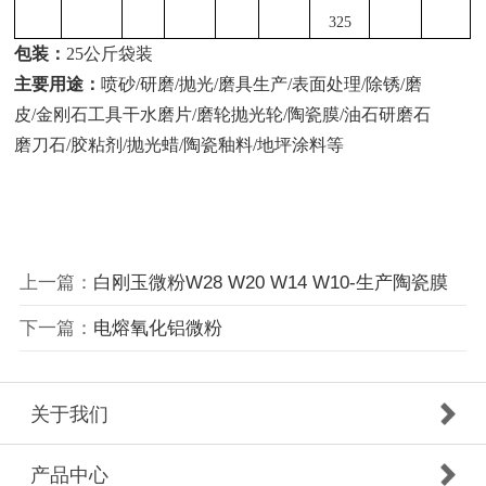
325
包装：
25公斤袋装
主要用途：
喷砂
/研磨/抛光/磨具生产/表面处理/除锈/磨
皮/金刚石工具干水磨片/磨轮抛光轮/陶瓷膜/油石研磨石
磨刀石/胶粘剂/抛光蜡/陶瓷釉料/地坪涂料等
上一篇：
白刚玉微粉W28 W20 W14 W10-生产陶瓷膜
下一篇：
电熔氧化铝微粉
关于我们
产品中心