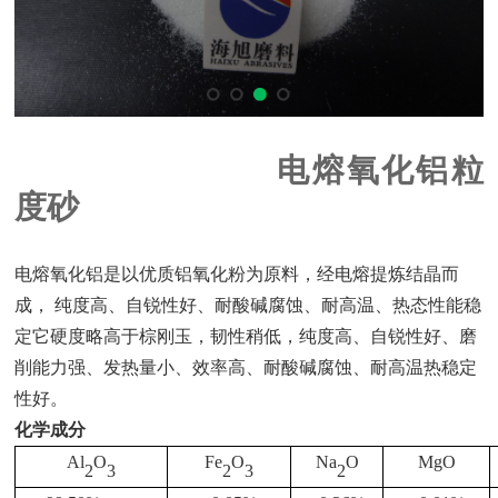
电熔氧化铝粒
度砂
电熔氧化铝是以优质铝氧化粉为原料，经电熔提炼结晶而
成，
纯度高、自锐性好、耐酸碱腐蚀、耐高温、热态性能稳
定它硬度略高于棕刚玉，韧性稍低，纯度高、自锐性好、磨
削能力强、发热量小、效率高、耐酸碱腐蚀、耐高温热稳定
性好。
化学成分
Al
O
Fe
O
Na
O
MgO
2
3
2
3
2