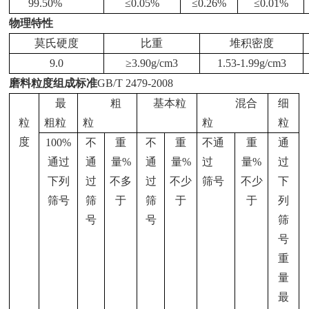
99.50%
≤
0.05%
≤
0.26%
≤
0.01%
物理特性
莫氏硬度
比重
堆积密度
9.0
≥
3.90g/cm3
1.53-1.99g/cm3
磨料粒度组成标准
GB/T 2479-2008
最
粗
基本粒
混合
细
粒
粗粒
粒
粒
粒
度
100%
不
重
不
重
不通
重
通
通过
通
量
%
通
量
%
过
量
%
过
下列
过
不多
过
不少
筛号
不少
下
筛号
筛
于
筛
于
于
列
号
号
筛
号
重
量
最