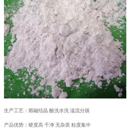
生产工艺：熔融结晶 酸洗水洗 溢流分级
产品优势：硬度高 干净 无杂质 粒度集中