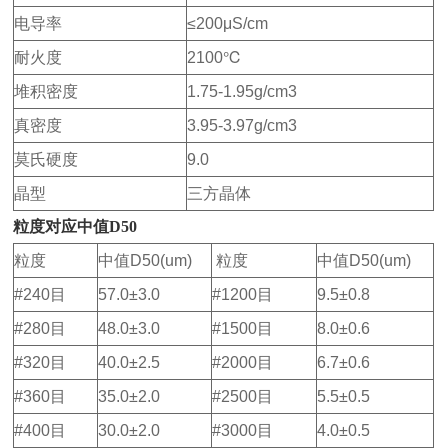
电导率
≤200μS/cm
耐火度
2100℃
堆积密度
1.75-1.95g/cm3
真密度
3.95-3.97g/cm3
莫氏硬度
9.0
晶型
三方晶体
粒度对应中值D5
0
粒度
中值D50(um)
粒度
中值D50(um)
#240目
57.0±3.0
#1200目
9.5±0.8
#280目
48.0±3.0
#1500目
8.0±0.6
#320目
40.0±2.5
#2000目
6.7±0.6
#360目
35.0±2.0
#2500目
5.5±0.5
#400目
30.0±2.0
#3000目
4.0±0.5