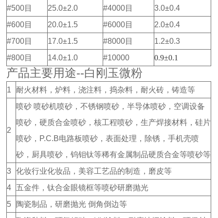
#500目
25.0±2.0
#4000目
3.0±0.4
#600目
20.0±1.5
#6000目
2.0±0.4
#700目
17.0±1.5
#8000目
1.2±0.3
#800目
14.0±1.0
#10000
0.9±0.1
产品主要用途--白刚玉微粉
1
耐火材料，炉料，浇注料，捣杂料，耐火砖，铸造等
喷砂 喷砂机喷砂，不锈钢喷砂，半导体喷砂，空调设备
喷砂，硬质合金喷砂，核工程喷砂，生产焊接材料，硅片
2
喷砂，P.C.B电路板喷砂，表面处理，除锈，手机壳喷
砂，厨具喷砂，钨钼钛等稀有金属制品硬质合金等喷砂等
3
化妆行业化妆品，美容工艺品的制造，磨皮等
4
五金件，钛合金眼镜框等喷砂研磨抛光
5
陶瓷制品，研磨抛光 倒角倒边等