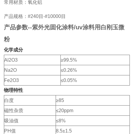
常用材质：氧化铝
产品规格：#240目-#10000目
产品参数--紫外光固化涂料/uv涂料用白刚玉微
粉
化学成分
Al2O3
≥99.5%
Na2O
≤0.26%
Fe2O3
≤0.05%
物理特性
白度
≥85
磁性杂质
≤20ppm
吸油值
≤8%
PH值
8.5±1.5