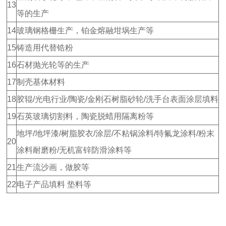
13
等的生产
14
玻璃钢格栅生产，铂金熔融坩埚生产等
15
铸造用代替锆粉
16
石材抛光轮等的生产
17
制壳基体材料
18
胶辊/光电行业/陶瓷/金刚石树脂砂轮/洗手台表面涂层填料
19
石英玻璃切割料，陶瓷脱蜡用隔离粉等
地坪/地坪漆/树脂胶衣/涂层/不粘锅涂料/特氟龙涂料/粉末
20
涂料耐磨粉/无机富锌防滑涂料等
21
生产流沙画，做胶等
22
电子产品填料 垫料等