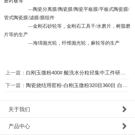
磨衬板等
—陶瓷分离膜/陶瓷膜/陶瓷平板膜/平板式陶瓷膜/
管式陶瓷膜/滤膜/膜组件
—金刚石砂轮等，金刚石工具干/水磨片，树脂磨
片等的生产
—海绵抛光轮，纤维抛光轮，麻轮等的生产
上一篇：
白刚玉微粉400# 酸洗水分粒径集中工件研磨抛光用料
下一篇：
陶瓷烧结用窑粉-白刚玉微粉320目360目 白色金刚砂微粉陶瓷垫砂 电熔氧化铝微粉
关于我们
产品中心