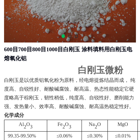
600目700目800目1000目白刚玉 涂料填料用白刚玉电
熔氧化铝
白刚玉微粉
白刚玉是以优质铝氧化粉为原料，经电熔提炼结晶而成，
纯
度高、自锐性好、耐酸碱腐蚀、耐高温、热态性能稳定它硬
度略高于棕刚玉，韧性稍低，纯度高、自锐性好、磨削能力
强、发热量小、效率高、耐酸碱腐蚀、耐高温热稳定性好。
化学成分
Al
O
Fe
O
Na
O
MgO
2
3
2
3
2
99.35-99.50%
≤
0.06%
≤
0.30%
≤
0.01%