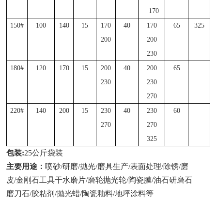
170
150#
100
140
15
170
40
170
65
325
200
200
230
180#
120
170
15
200
40
200
65
230
230
270
220#
140
200
15
230
40
230
60
270
270
325
包装:
25公斤袋装
主要用途：
喷砂
/研磨/抛光/磨具生产/表面处理/除锈/磨
皮/金刚石工具干水磨片/磨轮抛光轮/陶瓷膜/油石研磨石
磨刀石/胶粘剂/抛光蜡/陶瓷釉料/地坪涂料等