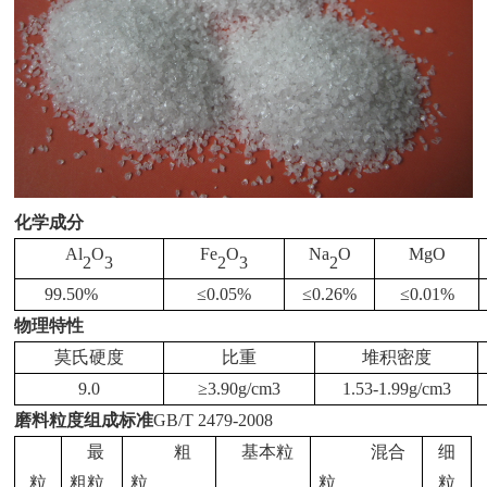
化学成分
Al
O
Fe
O
Na
O
MgO
2
3
2
3
2
99.50%
≤
0.05%
≤
0.26%
≤
0.01%
物理特性
莫氏硬度
比重
堆积密度
9.0
≥
3.90g/cm3
1.53-1.99g/cm3
磨料粒度组成标准
GB/T 2479-2008
最
粗
基本粒
混合
细
粒
粗粒
粒
粒
粒