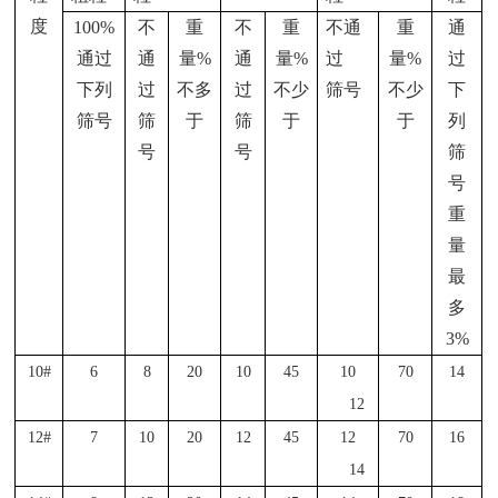
度
100%
不
重
不
重
不通
重
通
通过
通
量
%
通
量
%
过
量
%
过
下列
过
不多
过
不少
筛号
不少
下
筛号
筛
于
筛
于
于
列
号
号
筛
号
重
量
最
多
3%
10#
6
8
20
10
45
10
70
14
12
12#
7
10
20
12
45
12
70
16
14