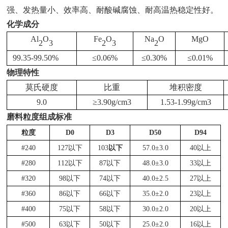
强、发热量小、效率高、耐酸碱腐蚀、耐高温热稳定性好。
化学成分
Al
O
Fe
O
Na
O
MgO
2
3
2
3
2
99.35-99.50%
≤
0.06%
≤
0.30%
≤
0.01%
物理特性
莫氏硬度
比重
堆积密度
9.0
≥
3.90g/cm3
1.53-1.99g/cm3
磨料粒度组成标准
粒度
D0
D3
D50
D94
#240
127以下
103
以下
57.0±3.0
40以上
#280
112以下
87以下
48.0±3.0
33以上
#320
98以下
74以下
40.0±2.5
27以上
#360
86以下
66以下
35.0±2.0
23以上
#400
75以下
58以下
30.0±2.0
20以上
#500
63以下
50以下
25.0±2.0
16以上