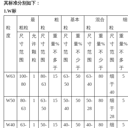
其标准分别如下：
1.W标
最
粗
基本
混合
细
粒
粗粒
粒
粒
粒
粒
度
尺
允
尺
重
尺
重
尺
重
尺
重
寸
许
寸
量
%
寸
量
%
寸
量
%
寸
量
%
范
颗
范
不
范
不
范
不
范
不
围
粒
围
多
围
少
围
少
围
多
于
于
于
于
W63
100-
1
80-
15
63-
50
63-
80
细
5
80
63
50
40
于
40
W50
80-
1
63-
15
50-
50
50-
80
细
5
63
50
40
28
于
28
W40
63-
1
50-
15
40-
50
40-
80
细
5