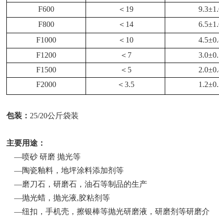
F600
＜
19
9.3
±
1
F800
＜
14
6.5
±
1
F1000
＜
10
4.5
±
0
F1200
＜
7
3.0
±
0
F1500
＜
5
2.0
±
0
F2000
＜
3.5
1.2
±
0
包装：
25/20公斤袋装
主要用途：
—喷砂 研磨 抛光等
—陶瓷釉料，地坪涂料添加剂等
—磨刀石，研磨石，油石等制品的生产
—抛光蜡，抛光液,胶粘剂等
—纽扣，手机壳，擦银棒等抛光研磨液，研磨剂等研磨介