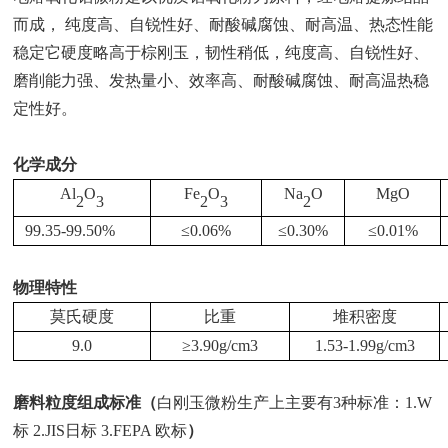
而成，
纯度高、自锐性好、耐酸碱腐蚀、耐高温、热态性能
稳定它硬度略高于棕刚玉，韧性稍低，纯度高、自锐性好、
磨削能力强、发热量小、效率高、耐酸碱腐蚀、耐高温热稳
定性好。
化学成分
Al
O
Fe
O
Na
O
MgO
2
3
2
3
2
99.35-99.50%
≤
0.06%
≤
0.30%
≤
0.01%
物理特性
莫氏硬度
比重
堆积密度
9.0
≥
3.90g/cm3
1.53-1.99g/cm3
磨料粒度组成标准（
白刚玉微粉生产上主要有
3种标准：1.W
标 2.JIS日标 3.FEPA 欧标
）