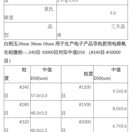
度
3.97g/cm3
莫氏
9.0
硬度
晶
三方晶
型
体
白刚玉20um 30um 10um 用于生产电子产品导热胶用电熔氧
化铝微粉----
目
目对应中值
（
目
240
-10000
D50
#240
-#10000
目）
粒
中值
中值
粒度
度
D50(um)
D50(um)
#240
#1200
9.5±0.8
目
目
57.0±3.0
#280
#1500
8.0±0.6
目
目
48.0±3.0
#320
#2000
6.7±0.6
目
目
40.0±2.5