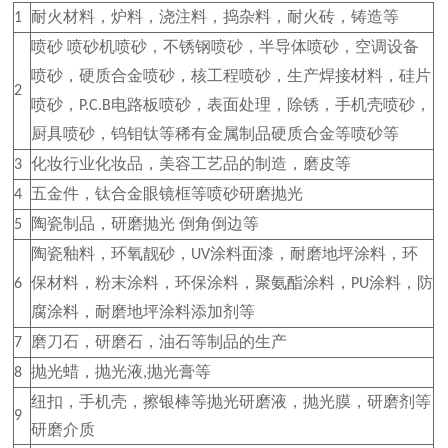
耐火材料，炉料，浇注料，捣杂料，耐火砖，铸造等
1
喷砂
喷砂机喷砂，不锈钢喷砂，半导体喷砂，空调设备
喷砂，硬质合金喷砂，核工程喷砂，生产焊接材料，硅片
2
喷砂，
电路板喷砂，表面处理，除锈，手机壳喷砂，
P.C.B
厨具喷砂，钨钼钛等稀有金属制品硬质合金等喷砂等
化妆行业化妆品，美容工艺品的制造，磨皮等
3
五金件，钛合金眼镜框等喷砂研磨抛光
4
陶瓷制品，研磨抛光
倒角倒边等
5
陶瓷釉料，环氧靓砂，
涂料面漆，耐磨地坪涂料，环
UV
保材料，粉末涂料，环保涂料，聚氨酯涂料，
涂料，防
6
PU
腐涂料，耐磨地坪涂料添加剂等
磨刀石，研磨石，油石等制品的生产
7
抛光蜡，抛光液
抛光膏等
8
,
纽扣，手机壳，擦银棒等抛光研磨液，抛光膜，研磨剂等
9
研磨介质