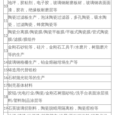
地坪，胶粘剂，电子胶，玻璃钢耐磨板材，玻璃钢表面面
10
漆，胶衣，绝缘板耐磨层等
陶瓷过滤板生产，泡沫陶瓷过滤器，多孔陶瓷，吸水陶
11
瓷，过滤陶瓷，蜂窝陶瓷等
陶瓷分离膜
陶瓷膜
陶瓷平板膜
平板式陶瓷膜
管式陶瓷
/
/
/
/
12
膜
滤膜
膜组件
/
/
金刚石砂轮等，硅片，金刚石工具干
水磨片，树脂磨片
/
13
等的生产
玻璃钢格栅生产，铂金熔融坩埚生产等
14
铸造用代替锆粉
15
石材抛光轮等的生产
16
制壳基体材料
17
胶辊
光电行业
陶瓷
金刚石树脂砂轮
洗手台表面涂层填
/
/
/
/
18
料
塑料制品涂层等
/
石英玻璃切割料，陶瓷脱蜡用隔离粉，陶瓷窑粉等
19