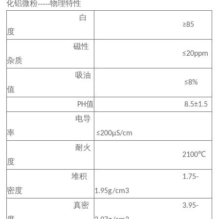
化铝微粉-----
物理特性
白
≥85
度
磁性
≤20ppm
杂质
吸油
≤8%
值
值
PH
8.5±1.5
电导
率
≤200μS/cm
耐火
2100℃
度
堆积
1.75-
密度
1.95g/cm3
真密
3.95-