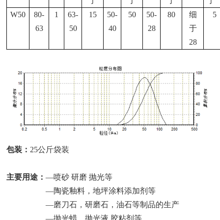
于
于
于
于
W50
80-
1
63-
15
50-
50
50-
80
细
5
63
50
40
28
于
28
包装：
25公斤袋装
主要用途：
—喷砂 研磨 抛光等
—陶瓷釉料，地坪涂料添加剂等
—磨刀石，研磨石，油石等制品的生产
—抛光蜡，抛光液,胶粘剂等