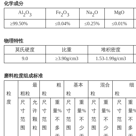
化学成分
Al
O
Fe
O
Na
O
MgO
2
3
2
3
2
≥99.50%
≤
0.04%
≤
0.25%
≤
0.01%
物理特性
莫氏硬度
比重
堆积密度
9.0
≥
3.90g/cm3
1.53-1.99g/cm3
磨料粒度组成标准
最
粗
基本
混合
细
粒
粗粒
粒
粒
粒
粒
度
尺
允
尺
重
尺
重
尺
重
尺
重
寸
许
寸
量
%
寸
量
%
寸
量
%
寸
量
范
颗
范
不
范
不
范
不
范
不
围
粒
围
多
围
少
围
少
围
多