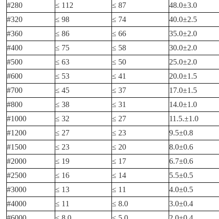
#280
≤ 112
≤ 87
48.0±3.0
#320
≤ 98
≤ 74
40.0±2.5
#360
≤ 86
≤ 66
35.0±2.0
#400
≤ 75
≤ 58
30.0±2.0
#500
≤ 63
≤ 50
25.0±2.0
#600
≤ 53
≤ 41
20.0±1.5
#700
≤ 45
≤ 37
17.0±1.5
#800
≤ 38
≤ 31
14.0±1.0
#1000
≤ 32
≤ 27
11.5.±1.0
#1200
≤ 27
≤ 23
9.5±0.8
#1500
≤ 23
≤ 20
8.0±0.6
#2000
≤ 19
≤ 17
6.7±0.6
#2500
≤ 16
≤ 14
5.5±0.5
#3000
≤ 13
≤ 11
4.0±0.5
#4000
≤ 11
≤ 8.0
3.0±0.4
#6000
≤ 8.0
≤ 5.0
2.0±0.4