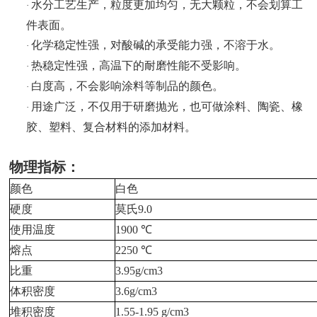
水分工艺生产，粒度更加均匀，无大颗粒，不会划算工
·
件表面。
化学稳定性强，对酸碱的承受能力强，不溶于水。
·
热稳定性强，高温下的耐磨性能不受影响。
·
白度高，不会影响涂料等制品的颜色。
·
用途广泛，不仅用于研磨抛光，也可做涂料、陶瓷、橡
·
胶、塑料、复合材料的添加材料。
物理指标：
颜色
白色
硬度
莫氏
9.0
使用温度
1900 ℃
熔点
2250 ℃
比重
3.95g/cm3
体积密度
3.6g/cm3
堆积密度
1.55-1.95 g/cm3