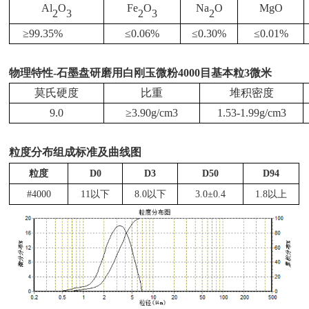
Al
O
Fe
O
Na
O
MgO
2
3
2
3
2
≥99.35%
≤
0.06%
≤
0.30%
≤
0.01%
物理特性-石墨盘研磨用白刚玉微粉4000目基本粒3微米
莫氏硬度
比重
堆积密度
9.0
≥
3.90g/cm3
1.53-1.99g/cm3
粒度分布组成标准及曲线图
粒度
D0
D3
D50
D94
#4000
11以下
8.0以下
3.0±0.4
1.8以上