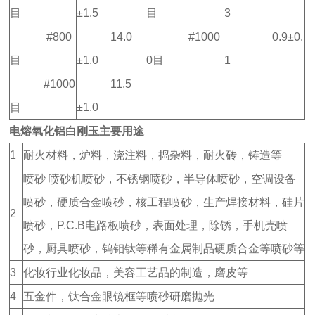
目
±1.5
目
3
#800
14.0
#1000
0.9±0.
目
±1.0
0目
1
#1000
11.5
目
±1.0
电熔氧化铝白刚玉
主要用途
1
耐火材料，炉料，浇注料，捣杂料，耐火砖，铸造等
喷砂 喷砂机喷砂，不锈钢喷砂，半导体喷砂，空调设备
喷砂，硬质合金喷砂，核工程喷砂，生产焊接材料，硅片
2
喷砂，P.C.B电路板喷砂，表面处理，除锈，手机壳喷
砂，厨具喷砂，钨钼钛等稀有金属制品硬质合金等喷砂等
3
化妆行业化妆品，美容工艺品的制造，磨皮等
4
五金件，钛合金眼镜框等喷砂研磨抛光