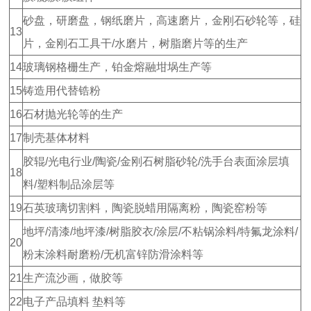
砂盘，研磨盘，钢纸磨片，高速磨片，金刚石砂轮等，硅
13
片，金刚石工具干/水磨片，树脂磨片等的生产
14
玻璃钢格栅生产，铂金熔融坩埚生产等
15
铸造用代替锆粉
16
石材抛光轮等的生产
17
制壳基体材料
胶辊/光电行业/陶瓷/金刚石树脂砂轮/洗手台表面涂层填
18
料/塑料制品涂层等
19
石英玻璃切割料，陶瓷脱蜡用隔离粉，陶瓷窑粉等
地坪/清漆/地坪漆/树脂胶衣/涂层/不粘锅涂料/特氟龙涂料/
20
粉末涂料耐磨粉/无机富锌防滑涂料等
21
生产流沙画，做胶等
22
电子产品填料 垫料等