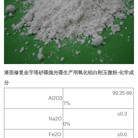
漆面修复金字塔砂碟抛光碟生产用氧化铝白刚玉微粉-化学成
分
99.35-99.
Al2O3
7%
≤0.3
Na2O
0%
Fe2O
≤0.0