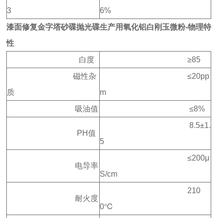
3
6%
漆面修复金字塔砂碟抛光碟生产用氧化铝白刚玉微粉-物理特
性
白度
≥85
磁性杂
≤20pp
质
m
吸油值
≤8%
8.5±1.
PH值
5
≤200μ
电导率
S/cm
210
耐火度
0℃