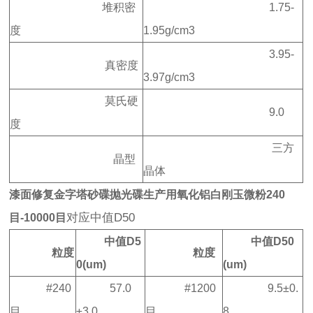
堆积密
1.75-
度
1.95g/cm3
3.95-
真密度
3.97g/cm3
莫氏硬
9.0
度
三方
晶型
晶体
漆面修复金字塔砂碟抛光碟生产用氧化铝白刚玉微粉240
对应中值D50 
目-10000目
中值D5
中值D50
粒度
粒度
0(um)
(um)
#240
57.0
#1200
9.5±0.
目
±3.0
目
8