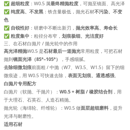
✅
超细粒度
：W0.5 属
最终精抛粒度
，可抛至镜面、高光泽
✅
纯度高、不发黑
：铁含量极低，抛光石材
不污染、不变
色
✅
自锐性好
：研磨中不断出新刃，
抛光效率高、寿命长
✅
粒度集中
：粒径分布窄，
划痕极细、光洁度好
三、在石材白抛片 / 抛光轮中的作用
高光泽精抛
W0.5 是
石材最后一道抛光
常用粒度，可把石材
抛到
镜面光泽（85°–105°）
，手感细腻。
去除细微划痕
前面粗 / 中抛（W7、W3.5、W1.5）留下的细
微痕迹，用 W0.5 可快速去除，
表面无划痕、通透感强
。
白抛片专用配方
白抛片（软抛、干抛片）：
W0.5 + 树脂 / 橡胶结合剂
，用
于大理石、石英石、人造石精抛。
抛光轮（海绵轮、纤维轮）：W0.5 做
面层超细磨料
，提升
光泽与耐磨性。
适用石材