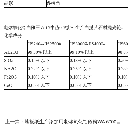
晶形
多棱角
电熔氧化铝白刚玉W0.5中值0.5微米 生产白抛片石材抛光轮-
化学成分：
JIS240#-JIS2500#
JIS3000#-JIS4000#
JIS6
AL2O3
99.30% 以上
99.10% 以上
98.
SiO2
0.15% 以下
0.18% 以下
0.2
NA2O
0.32% 以下
0.35% 以下
0.3
Fe2O3
0.10% 以下
0.10% 以下
0.1
CaO
0.05% 以下
0.05% 以下
0.0
上一篇：
地板纸生产添加用电熔氧化铝微粉WA 6000目