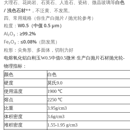
大理石、花岗岩、石英石、人造石、瓷砖、微晶玻璃等
白色
/ 浅色石材
**，不泛黄、不发黑。
四、常用规格（你生产白抛片 / 抛光轮参考）
粒度：
W0.5（中值 0.5 μm）
Al₂O₃：
≥99.2%
Fe₂O₃：
≤0.08%
（防发黑）
粒形：尖角形、多面体，切削力好
电熔氧化铝白刚玉W0.5中值0.5微米 生产白抛片石材抛光轮-
物理指标：
颜色
白色
硬度
莫氏
9.0
使用温度
1900 ℃
熔点
2250 ℃
比重
3.95g/cm3
体积密度
3.6g/cm3
堆积密度
1.55-1.95 g/cm3