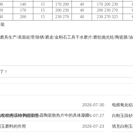
00
140
15
170 200
40
170 200 230
20
170
15
200 230
40
200 230 270
40
200
15
230 270
40
230 270 325
袋装
光/磨具生产/表面处理/除锈/磨皮/金刚石工具干水磨片/磨轮抛光轮/陶瓷膜/
了！
2026-07-30
电熔氧化铝
铝粉/白刚玉在陶瓷散热器陶瓷散热片中的具体应用
粉在耐热涂料中的应用
2026-07-27
白刚玉段砂
刚玉磨料的作用
2026-07-23
填充白刚玉