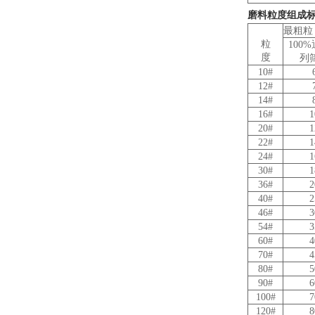
磨料粒度组成
最粗粒
粒
100
度
列
10#
12#
14#
16#
1
20#
1
22#
1
24#
1
30#
1
36#
2
40#
2
46#
3
54#
3
60#
4
70#
4
80#
5
90#
6
100#
7
120#
8