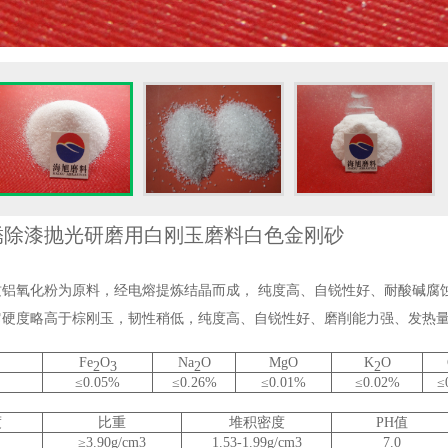
锈除漆抛光研磨用白刚玉磨料白色金刚砂
质铝氧化粉为原料，经电熔提炼结晶而成， 纯度高、自锐性好、耐酸碱腐
它硬度略高于棕刚玉，韧性稍低，纯度高、自锐性好、磨削能力强、发热
Fe
O
Na
O
MgO
K
O
2
3
2
2
≤0.05%
≤0.26%
≤0.01%
≤0.02%
≤
度
比重
堆积密度
PH值
≥3.90g/cm3
1.53-1.99g/cm3
7.0