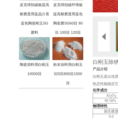
皮克球拍碳板提高
皮克球拍碳纤维板
耐磨度用蓝晶介质
提高耐磨度用蓝色
蓝色陶瓷刚玉SG
陶瓷磨SG60目 80
磨料
目 100目 120目
白刚玉除
陶瓷填料用白刚玉
粉末涂料用白刚玉
产品介绍
10000目
320目800目1500
白刚玉是以优
目
热态性能稳定
化学成分
Al
O
2
3
99.50%
物理特性
莫氏硬
9.0