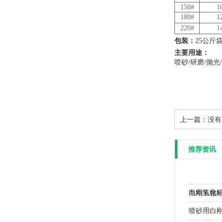
150#
1
180#
1
220#
1
包装：
25公斤
主要用途：
喷砂/研磨/抛
上一篇：没有
推荐资讯
电熔氧化
白刚玉微
喷砂用白