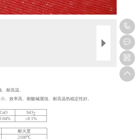
1
蚀、耐高温、
量小、效率高、耐酸碱腐蚀、耐高温热稳定性好。
CaO
SiO
2
0.04%
≤0.1%
耐火度
2100℃