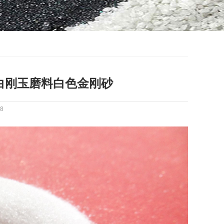
用白刚玉磨料白色金刚砂
8