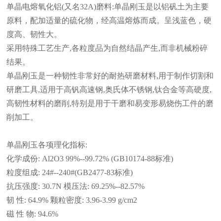
单晶电熔氧化铝(又名32A)磨料:单晶刚玉是以铝矾土为主要
原料，配加适量的硫化物，经高温熔炼而成。呈浅蓝色，硬
度高、韧性大。
采用特殊工艺生产,各粒度品为自然结晶产生,而非机械粉碎
结果。
单晶刚玉是一种韧性非常好的耐热研磨材料,用于制作切割和
研磨工具,适用于高钒高速钢,奥氏体不锈钢,钛合金等高硬度,
高韧性材料的磨削,特别是用于干磨和易变形易烧伤工件的磨
削加工。
单晶刚玉各项理化指标:
化学成份: Al2O3 99%--99.72% (GB10174-88标准)
粒度组成: 24#--240#(GB2477-83标准)
抗压强度: 30.7N 模压法: 69.25%--82.57%
韧 性: 64.9% 颗粒密度: 3.96-3.99 g/cm2
磁 性 物: 94.6%