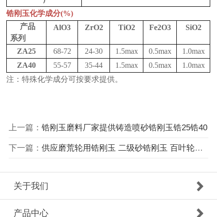
锆刚玉化学成分(%)
产品
AlO3
ZrO2
TiO2
Fe2O3
SiO2
系列
ZA25
68-72
24-30
1.5max
0.5max
1.0max
ZA40
55-57
35-44
1.5max
0.5max
1.0max
注：特殊化学成分可按要求提供。
上一篇：
锆刚玉磨料厂家提供铸造喷砂锆刚玉锆25锆40
下一篇：
供应磨荒轮用锆刚玉 二级砂锆刚玉 百叶轮有锆刚玉批发
关于我们
产品中心