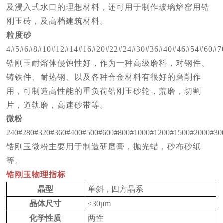
及浸入式水口的理想材料，还可用于制作玻璃熔窑用锆
刚玉砖，及高档建筑材料。
粒度砂
4#5#6#8#10#12#14#16#20#22#24#30#36#40#46#54#60#7
锆刚玉耐熔体侵蚀性好，作为一种高级磨料，对钢件、
铸铁件、耐热钢、以及各种合金材料有很好的磨削作
用，可制造高性能的重负荷锆刚玉砂轮，荒磨，切割
片，道轨磨，高速砂带等。
微粉
240#280#320#360#400#500#600#800#1000#1200#1500#2000#30
锆刚玉微粉主要用于制造研磨膏，抛光蜡，砂布砂纸
等。
锆刚玉物理指标
晶型
单斜，四方晶系
晶体尺寸
≤30μm
化学性质
两性