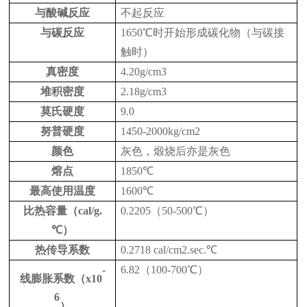
与酸碱反应
不起反应
与碳反应
1650℃时开始形成碳化物（与碳接
触时）
真密度
4.20g/cm3
堆积密度
2.18g/cm3
莫氏硬度
9.0
努普硬度
1450-2000kg/cm2
颜色
灰色，煅烧后亦是灰色
熔点
1850℃
最高使用温度
1600℃
比热容量（cal/g.
0.2205（50-500℃）
℃）
热传导系数
0.2718 cal/cm2.sec.℃
-
6.82（100-700℃）
线膨胀系数（x10
6
）