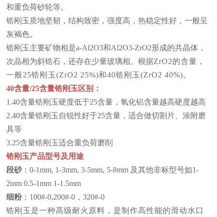
和重负荷砂轮等。
锆刚玉质地坚韧，结构致密，强度高，热稳定性好，一般呈
灰褐色。
锆刚玉
主要矿物相是
a-Al2O3和Al2O3-ZrO2形成的共晶体，
次晶相为斜锆石，还存在少量玻璃相。根据
ZrO2的含量，
一般25
锆刚玉
(ZrO2 25%)和40
锆刚玉
(ZrO2 40%)。
40含量/25含量锆刚玉区别：
1.40含量锆刚玉硬度低于25含量，氧化铝含量越高硬度越高
2.40含量锆刚玉自锐性好于25含量，适合做切割片、涂附磨
具等
3.25含量锆刚玉适合重负荷磨削
锆刚玉产品型号及用途
段砂
：0-1mm, 1-3mm, 3-5mm, 5-8mm 及其他非标型号如1-
2mm 0.5-1mm 1-1.5mm
细粉
：100#-0,200#-0，320#-0
锆刚玉是一种高级耐火原料，是制作高性能的滑动水口