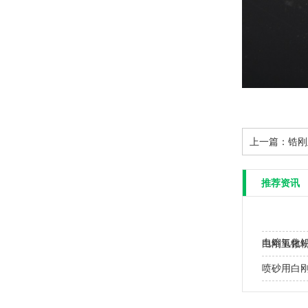
上一篇：
锆刚
推荐资讯
电熔氧化
白刚玉微
喷砂用白