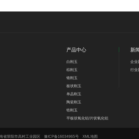
产品中心
新
白刚玉
企业
棕刚玉
行业
铬刚玉
板状刚玉
单晶刚玉
陶瓷刚玉
锆刚玉
平板状氧化铝/片状氧化铝
地址：河南省荥阳市高村工业园区
豫ICP备16034965号
XML地图