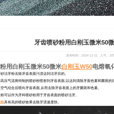
牙齿喷砂粉用白刚玉微米50微
发布时间：2024-11-21
人气：
10
粉用白刚玉微米50微米
白刚玉W50
电熔氧
喷砂洁牙粉去除牙齿表面污渍达到洁牙目的。
高压气流将特制的喷砂粉喷射到牙齿表面,以达到清除牙面色素和菌斑的
压空气结合后喷向牙齿表面,从而去除牙齿表面上的牙菌斑和色素。
微粉可以作为牙科喷砂粉用于牙齿表面的喷砂洁牙。
微粉
具有高的喷砂效果去除牙渍速度快。