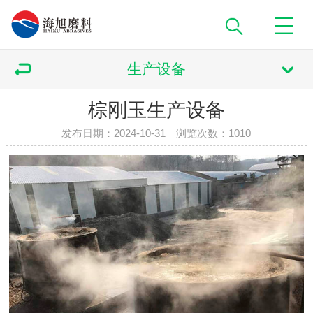
生产设备
棕刚玉生产设备
发布日期：2024-10-31 浏览次数：
1010