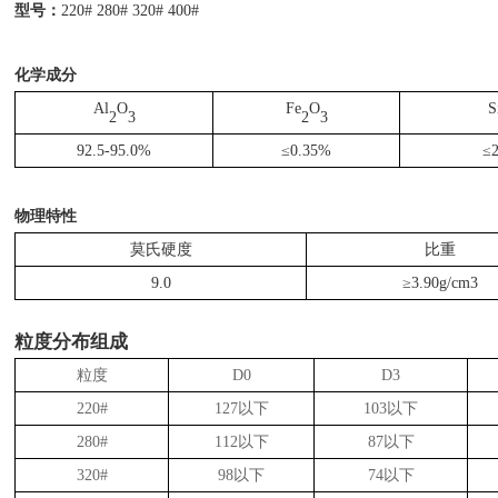
型号：
220# 280# 320# 400#
化学成分
Al
O
Fe
O
S
2
3
2
3
92.5-95.0%
≤
0.35%
≤
物理特性
莫氏硬度
比重
9.0
≥
3.90g/cm3
粒度分布组成
粒度
D0
D3
2
2
0#
127以下
103以下
280#
112以下
87以下
320#
98以下
74以下