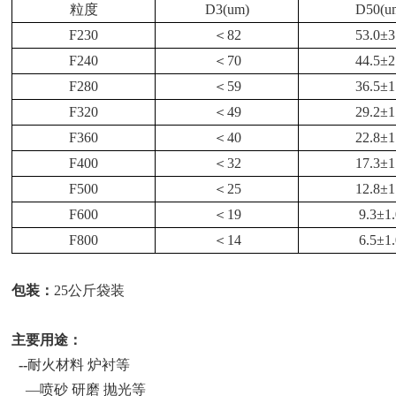
粒度
D3(um)
D50(u
F230
＜
82
53.0
±
3
F240
＜
70
44.5
±
2
F280
＜
59
36.5
±
1
F320
＜
49
29.2
±
1
F360
＜
40
22.8
±
1
F400
＜
32
17.3
±
1
F500
＜
25
12.8
±
1
F600
＜
19
9.3
±
1
F800
＜
14
6.5
±
1
包装：
25公斤袋装
主要用途：
--
耐火材料
炉衬等
—喷砂 研磨 抛光等