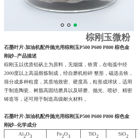
棕刚玉微粉
石墨叶片-加油机配件抛光用棕刚玉P500 P600 P800 棕色金
刚砂--产品描述
棕刚玉以优质
铝矾土
为原料，无烟煤，铁霄，在电弧中经
2000度以上高温熔炼制成，经自磨机粉碎 整形，磁选去铁，
筛分成多种粒度，其质地致密、硬度高，粒形成球状，适用
于制造陶瓷、树脂高固结磨具以及研磨、抛光、喷砂、精密
铸造等，还可用于制造高级耐火材料 。
石墨叶片-加油机配件抛光用棕刚玉P500 P600 P800 棕色金
刚砂--化学成分
Al
O
Fe
O
TiO
SiO
2
3
2
3
2
2