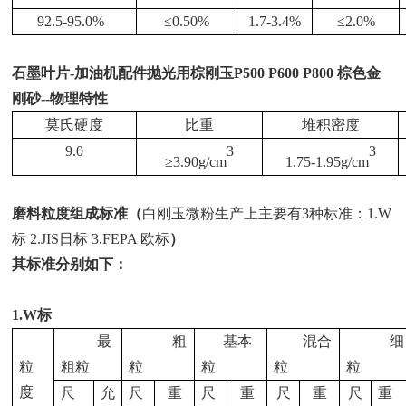
92.5-95.0%
≤
0.50%
1.7-3.4%
≤
2.0%
石墨叶片-加油机配件抛光用棕刚玉P500 P600 P800 棕色金
刚砂--物理特性
莫氏硬度
比重
堆积密度
9.0
3
3
≥
3.90g/cm
1.75-1.95g/cm
磨料粒度组成标准（
白刚玉微粉生产上主要有
3种标准：1.W
标 2.JIS日标 3.FEPA 欧标
）
其标准分别如下：
1.W标
最
粗
基本
混合
细
粒
粗粒
粒
粒
粒
粒
度
尺
允
尺
重
尺
重
尺
重
尺
重