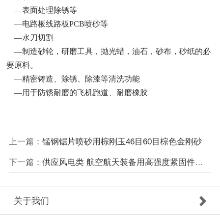
—表面处理除锈等
—电路板线路板PCB喷砂等
—水刀切割
—制造砂轮，研磨工具，抛光蜡，油石，砂布，砂纸的必
要原料。
—精密铸造、除锈、除漆等清洗功能
—用于防锈耐磨的飞机跑道、耐磨橡胶
上一篇：
锰钢锯片喷砂用棕刚玉46目60目棕色金刚砂
下一篇：
供应风电类 航空航天装备用高强度紧固件喷砂用一级棕刚玉粒度砂24目 22目 20目
关于我们