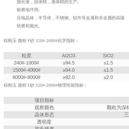
抛光液，固体蜡，液体蜡的生产;
耐磨地坪用;
压电晶体，半导体，不锈钢、铝件等金属和非金属的高级
研磨和抛光。
棕刚玉 微粉 F砂 320#-2000#化学指标：
粒度
Al2O3
SiO2
240#-1000#
≥94.5
≤1.5
1500#-4000#
≥94.0
≤1.5
6000#-8000#
≥92.0
≤2.0
棕刚玉 微粉 F砂 320#-2000#物理性能指标：
项目指标
观察颜色
颗粒为深
晶体形态
三
透明度