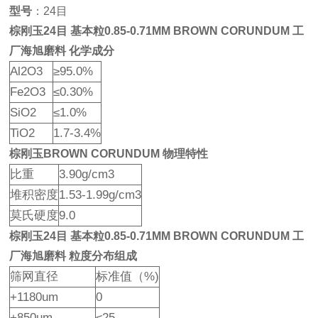
型号
：24目
棕刚玉24目 基本粒0.85-0.71MM BROWN CORUNDUM 工
厂海旭磨料 化学成分
Al2O3
≥95.0%
Fe2O3
≤0.30%
SiO2
≤1.0%
TiO2
1.7-3.4%
棕刚玉BROWN CORUNDUM 物理特性
比重
3.90g/cm3
堆积密度
1.53-1.99g/cm3
莫氏硬度
9.0
棕刚玉24目 基本粒0.85-0.71MM BROWN CORUNDUM 工
厂海旭磨料 粒度分布组成
筛网直径
标准值（%)
+1180um
0
+850um
≤25