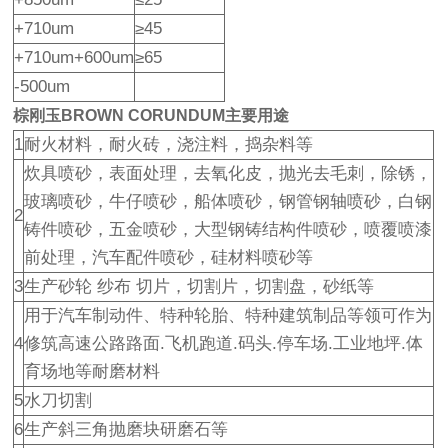
+710um
≥45
+710um+600um
≥65
-500um
棕刚玉BROWN CORUNDUM
主要用途
1
耐火材料，耐火砖，浇注料，捣杂料等
炊具喷砂，表面处理，去氧化皮，抛光去毛刺，除锈，
玻璃喷砂，牛仔喷砂，船体喷砂，钢管钢轴喷砂，白钢
2
铸件喷砂，五金喷砂，大型钢铸结构件喷砂，喷覆喷漆
前处理，汽车配件喷砂，硅材料喷砂等
3
生产砂轮 纱布 切片，切割片，切割盘，砂纸等
用于汽车制动件、特种轮胎、特种建筑制品等领可作为
4
修筑高速公路路面.飞机跑道.码头.停车场.工业地坪.体
育场地等耐磨材料
5
水刀切割
6
生产斜三角抛磨块研磨石等