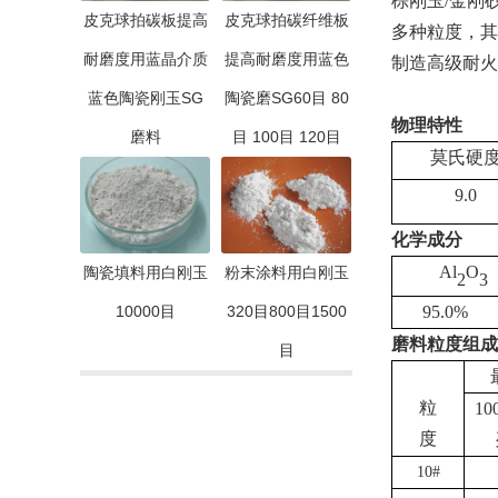
棕刚玉
/金刚
皮克球拍碳板提高
皮克球拍碳纤维板
多种粒度，其
耐磨度用蓝晶介质
提高耐磨度用蓝色
制造高级耐火
蓝色陶瓷刚玉SG
陶瓷磨SG60目 80
物理特性
磨料
目 100目 120目
莫氏硬
9.0
化学成分
Al
O
陶瓷填料用白刚玉
粉末涂料用白刚玉
2
3
10000目
320目800目1500
95.0%
磨料粒度组成
目
粒
1
度
10#