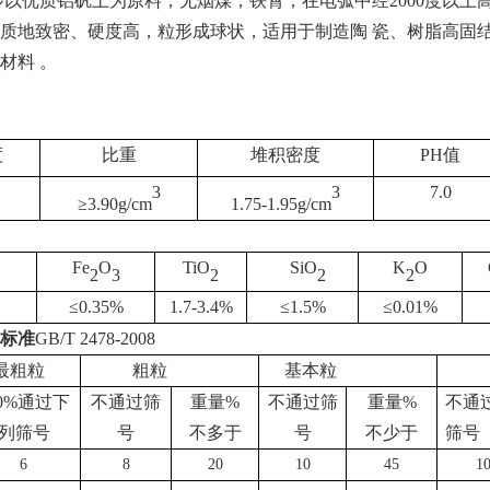
砂以优质
铝矾土
为原料，无烟煤，铁霄，在电弧中经
2000度以
质地致密、硬度高，粒形成球状，适用于制造陶 瓷、树脂高固
材料 。
度
比重
堆积密度
PH值
3
3
7.0
≥
3.90g/cm
1.75-1.95g/cm
Fe
O
TiO
SiO
K
O
2
3
2
2
2
≤
0.35%
1.7-3.4%
≤
1.5%
≤
0.01%
标准
GB/T 2478-2008
最粗粒
粗粒
基本粒
00%通过下
不通过筛
重量
%
不通过筛
重量
%
不通
列筛号
号
不多于
号
不少于
筛号
6
8
20
10
45
1