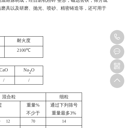
上高温熔炼制成，经自磨机粉碎 整形，磁选去铁，筛分成
结磨具以及研磨、抛光、喷砂、精密铸造等，还可用于
1
耐火度
2100℃
CaO
Na
O
2
/
/
混合粒
细粒
过
重量
%
通过下列筛号
不少于
重量最多
3%
0 12
70
14