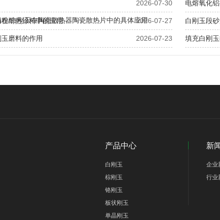
2026-07-30
电熔氧化铝
铝粉/白刚玉在陶瓷散热器陶瓷散热片中的具体应用
粉在耐热涂料中的应用
2026-07-27
白刚玉段砂
刚玉磨料的作用
2026-07-23
填充白刚玉
产品中心
新
白刚玉
企业
棕刚玉
行业
铬刚玉
板状刚玉
单晶刚玉