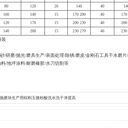
80
120
20
140
40
14
100
140
15
170 200
40
170
120
170
15
200 230
40
200
140
200
15
230 270
40
230
袋装
砂
/研磨/抛光/磨具生产/表面处理/除锈/磨皮/金刚石工具干水磨片
釉料/地坪涂料/耐磨橡胶/水刀切割等
抛磨块生产用棕刚玉微粉酸洗水洗干净度高