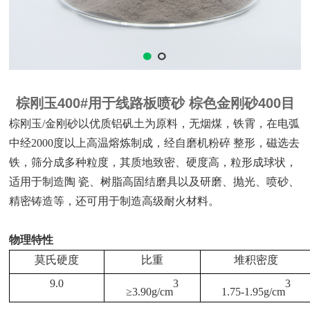
棕刚玉400#用于线路板喷砂 棕色金刚砂400目
棕刚玉
/金刚砂以优质
铝矾土
为原料，无烟煤，铁霄，在电弧
中经
2000度以上高温熔炼制成，经自磨机粉碎 整形，磁选去
铁，筛分成多种粒度，其质地致密、硬度高，粒形成球状，
适用于制造陶 瓷、树脂高固结磨具以及研磨、抛光、喷砂、
精密铸造等，还可用于制造高级耐火材料。
物理特性
莫氏硬度
比重
堆积密度
9.0
3
3
≥
3.90g/cm
1.75-1.95g/cm