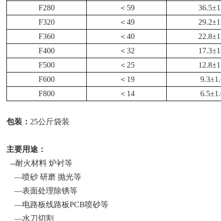
F280
＜
59
36.5
±
1
F320
＜
49
29.2
±
1
F360
＜
40
22.8
±
1
F400
＜
32
17.3
±
1
F500
＜
25
12.8
±
1
F600
＜
19
9.3
±
1
F800
＜
14
6.5
±
1
包装：
25公斤袋装
主要用途：
--
耐火材料
炉衬等
—喷砂 研磨 抛光等
—表面处理除锈等
—电路板线路板PCB喷砂等
—水刀切割