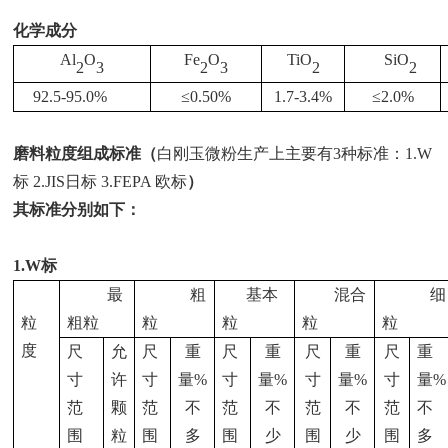
化学成分
Al
O
Fe
O
TiO
SiO
2
3
2
3
2
2
92.5-95.0%
≤
0.50%
1.7-3.4%
≤
2.0%
磨料粒度组成标准（
白刚玉微粉生产上主要有
3种标准：1.W
标 2.JIS日标 3.FEPA 欧标
）
其标准分别如下：
1.W标
最
粗
基本
混合
细
粒
粗粒
粒
粒
粒
粒
度
尺
允
尺
重
尺
重
尺
重
尺
重
寸
许
寸
量
%
寸
量
%
寸
量
%
寸
量
%
范
颗
范
不
范
不
范
不
范
不
围
粒
围
多
围
少
围
少
围
多