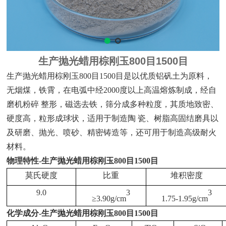
生产抛光蜡用棕刚玉800目1500目
生产抛光蜡用棕刚玉800目1500目是以优质
铝矾土
为原料，
无烟煤，铁霄，在电弧中经2000度以上高温熔炼制成，经自
磨机粉碎 整形，磁选去铁，筛分成多种粒度，其质地致密、
硬度高，粒形成球状，适用于制造陶 瓷、树脂高固结磨具以
及研磨、抛光、喷砂、精密铸造等，还可用于制造高级耐火
材料。
物理特性-生产抛光蜡用棕刚玉800目1500目
莫氏硬度
比重
堆积密度
9.0
3
3
≥
3.90g/cm
1.75-1.95g/cm
化学成分-
生产抛光蜡用棕刚玉800目1500目