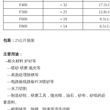
F400
＜
32
17.3
±
1
F500
＜
25
12.8
±
1
F600
＜
19
9.3
±
1
F800
＜
14
6.5
±
1
包装：
25公斤袋装
主要用途：
--
耐火材料
炉衬等
—喷砂 研磨 抛光等
—表面处理除锈等
—电路板线路板PCB喷砂等
—水刀切割
—制造砂轮，研磨工具，抛光蜡，油石，砂布，砂纸的必
要原料。
—精密铸造、除锈、除漆等清洗功能