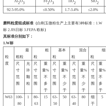
Al
O
Fe
O
TiO
SiO
2
3
2
3
2
2
92.5-95.0%
≤
0.50%
1.7-3.4%
≤
2.0%
磨料粒度组成标准（
白刚玉微粉生产上主要有
3种标准：1.W
标 2.JIS日标 3.FEPA 欧标
）
其标准分别如下：
1.W标
最
粗
基本
混合
细
粒
粗粒
粒
粒
粒
粒
度
尺
允
尺
重
尺
重
尺
重
尺
重
寸
许
寸
量
%
寸
量
%
寸
量
%
寸
量
%
范
颗
范
不
范
不
范
不
范
不
围
粒
围
多
围
少
围
少
围
多
于
于
于
于
W63
100-
1
80-
15
63-
50
63-
80
细
5
80
63
50
40
于