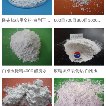
陶瓷烧结用窑粉-白刚玉微粉320目360目 白色金刚砂微粉陶瓷垫砂 电熔氧化铝微粉
600目700目800目1000目白刚玉 涂料填料用白刚玉电熔氧化铝
白刚玉微粉400# 酸洗水分粒径集中工件研磨抛光用料
胶辊填料氧化铝 白刚玉微粉1000#1200#1500#