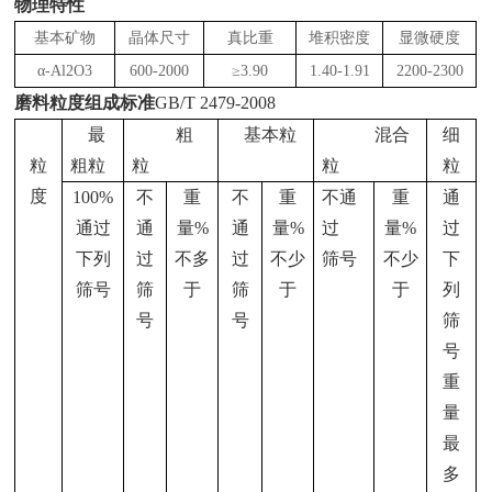
物理特性
基本矿物
晶体尺寸
真比重
堆积密度
显微硬度
α-Al2O3
600-2000
≥3.90
1.40-1.91
2200-2300
磨料粒度组成标准
GB/T 2479-2008
最
粗
基本粒
混合
细
粒
粗粒
粒
粒
粒
度
100%
不
重
不
重
不通
重
通
通过
通
量
%
通
量
%
过
量
%
过
下列
过
不多
过
不少
筛号
不少
下
筛号
筛
于
筛
于
于
列
号
号
筛
号
重
量
最
多