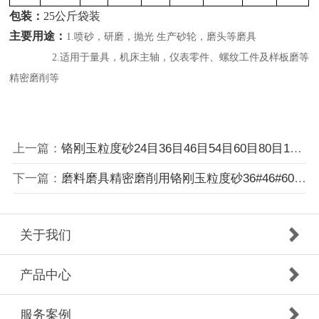
包装：
25公斤袋装
主要用途：
1.喷砂，研磨，抛光 生产砂轮，磨头等磨具
2.
适用于量具，机床主轴，仪表零件、螺纹工件及样板磨等
精密磨削
等
上一篇：
铬刚玉粒度砂24目36目46目54目60目80目100目120目150目180目
下一篇：
磨料磨具精密磨削用铬刚玉粒度砂36#46#60#80#100#120#
关于我们
产品中心
服务案例