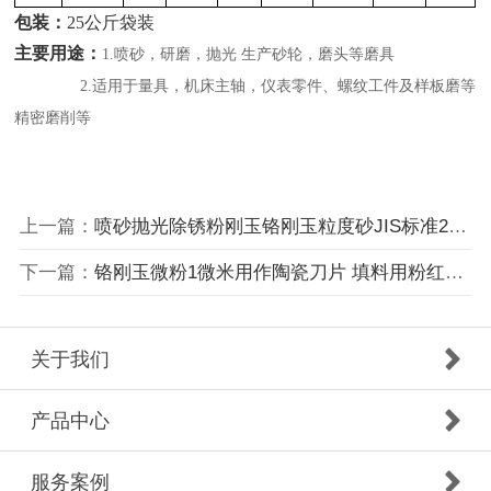
包装：
25公斤袋装
主要用途：
1.喷砂，研磨，抛光 生产砂轮，磨头等磨具
2.
适用于量具，机床主轴，仪表零件、螺纹工件及样板磨等
精密磨削
等
上一篇：
喷砂抛光除锈粉刚玉铬刚玉粒度砂JIS标准24目-220目
下一篇：
铬刚玉微粉1微米用作陶瓷刀片 填料用粉红色电熔氧化铝粉
关于我们
产品中心
服务案例