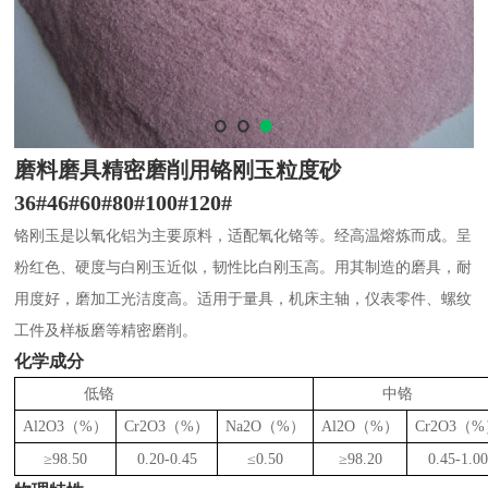
磨料磨具精密磨削用铬刚玉粒度砂
36#46#60#80#100#120#
铬刚玉是以氧化铝为主要原料，适配氧化铬等。经高温熔炼而成。呈
粉红色、硬度与白刚玉近似，韧性比白刚玉高。用其制造的磨具，耐
用度好，磨加工光洁度高。适用于量具，机床主轴，仪表零件、螺纹
工件及样板磨等精密磨削。
化学成分
低铬
中铬
Al2O3（%）
Cr2O3（%）
Na2O（%）
Al2O（%）
Cr2O3（
≥98.50
0.20-0.45
≤0.50
≥98.20
0.45-1.00