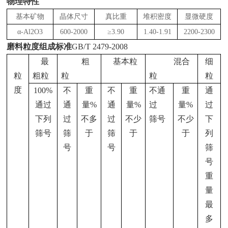
物理特性
基本矿物
晶体尺寸
真比重
堆积密度
显微硬度
α-Al2O3
600-2000
≥3.90
1.40-1.91
2200-2300
磨料粒度组成标准
GB/T 2479-2008
最
粗
基本粒
混合
细
粒
粗粒
粒
粒
粒
度
100%
不
重
不
重
不通
重
通
通过
通
量
%
通
量
%
过
量
%
过
下列
过
不多
过
不少
筛号
不少
下
筛号
筛
于
筛
于
于
列
号
号
筛
号
重
量
最
多