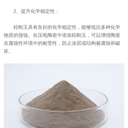
2、提升化学稳定性：
棕刚玉具有良好的化学稳定性，能够抵抗多种化学
物质的侵蚀。在压电陶瓷中添加棕刚玉，可以增强陶瓷
在腐蚀性环境中的耐受性，防止涂层或结构被腐蚀和破
坏。