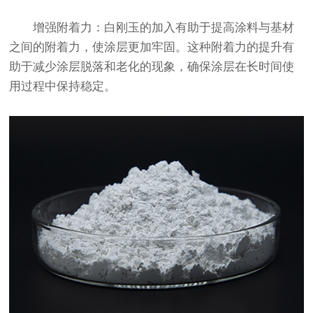
增强附着力：白刚玉的加入有助于提高涂料与基材
之间的附着力，使涂层更加牢固。这种附着力的提升有
助于减少涂层脱落和老化的现象，确保涂层在长时间使
用过程中保持稳定。