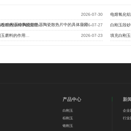
2026-07-30
电熔氧化铝
铝粉/白刚玉在陶瓷散热器陶瓷散热片中的具体应用…
粉在耐热涂料中的应用…
2026-07-27
白刚玉段砂
刚玉磨料的作用…
2026-07-23
填充白刚玉
产品中心
新
白刚玉
企业
棕刚玉
行业
铬刚玉