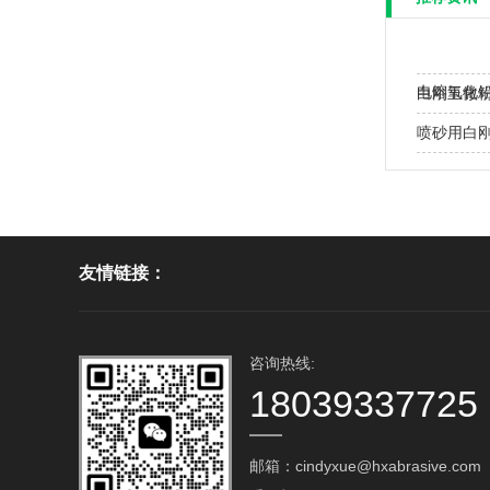
电熔氧化
白刚玉微
喷砂用白
友情链接：
咨询热线:
18039337725
邮箱：cindyxue@hxabrasive.com‬