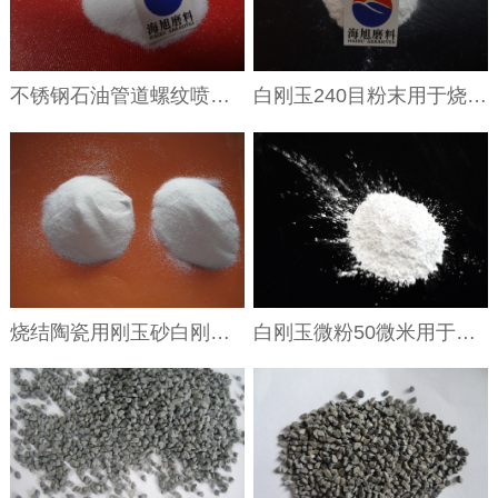
不锈钢石油管道螺纹喷砂用白刚玉100目螺纹喷砂白色金刚砂100目
白刚玉240目粉末用于烧结陶瓷片隔粘粉白刚玉微粉240目
烧结陶瓷用刚玉砂白刚玉100目白色金刚砂100目
白刚玉微粉50微米用于牙科喷涂粉用白刚玉微粉W50