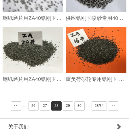
钢纸磨片用ZA40锆刚玉涂附磨具锆刚玉粒度砂锆刚玉粒度砂
供应锆刚玉喷砂专用40含量锆道轨磨专用人造磨料
钢纸磨片用ZA40锆刚玉涂附磨具用锆刚玉粒度砂
重负荷砂轮专用锆刚玉 水性研磨剂锆刚玉粒度砂
<<
26
27
28
29
30
28/34
>>
···
···
关于我们