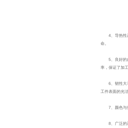
4、导热性高
命。
5、良好的
率，保证了加
6、韧性大与
工件表面的光
7、颜色与外
8、广泛的适