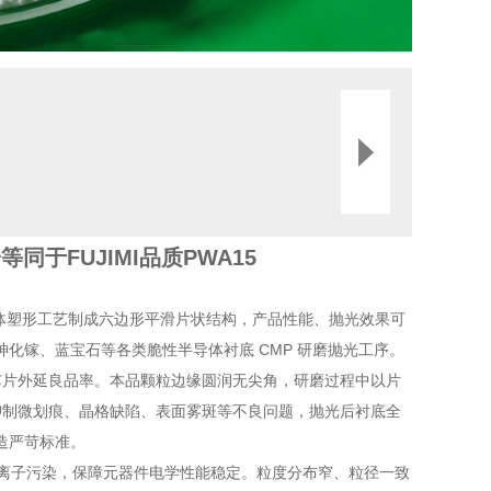
于FUJIMI品质PWA15
晶体塑形工艺制成六边形平滑片状结构，产品性能、抛光效果可
、砷化镓、蓝宝石等各类脆性半导体衬底 CMP 研磨抛光工序。
芯片外延良品率。本品颗粒边缘圆润无尖角，研磨过程中以片
抑制微划痕、晶格缺陷、表面雾斑等不良问题，抛光后衬底全
制造严苛标准。
片离子污染，保障元器件电学性能稳定。粒度分布窄、粒径一致