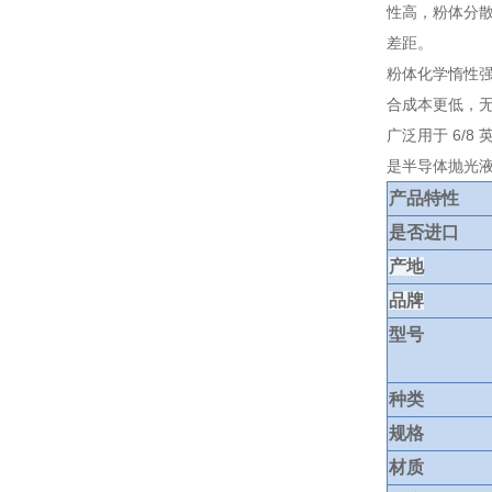
性高，粉体分散
差距。
粉体化学惰性强
合成本更低，
广泛用于 6/
是半导体抛光液厂
产品特性
是否进口
产地
品牌
型号
种类
规格
材质