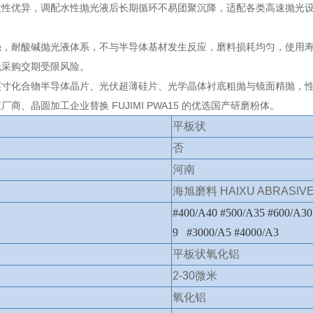
性优异，调配水性抛光液后长期循环不易团聚沉降，适配各类高速抛光设备，研
，耐酸碱抛光液体系，不与半导体基材发生反应，磨料损耗均匀，使用寿命稳定
无采购交期受限风险。
8 英寸化合物半导体晶片、光伏超薄硅片、光学晶体衬底粗抛与镜面精抛
商、晶圆加工企业替换 FUJIMI PWA15 的优选国产研磨粉体。
平板状
否
河南
海旭磨料 HAIXU ABRASIV
#400/A40 #500/A35 #600/A30
9 #3000/A5 #4000/A3
平板状氧化铝
2-30微米
氧化铝