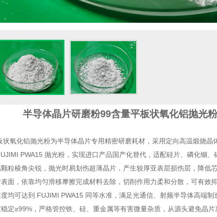
半导体晶片研磨粉99含量平板状氧化铝抛光粉等同
平板状氧化铝抛光粉为半导体晶片专用精密研磨耗材，采用定向高温煅烧
FUJIMI PWA15 抛光粉，实现进口产品国产化替代，适配硅片、磷化铟
铝颗粒棱角尖锐，抛光时易划伤超薄晶片，产生较厚亚表层损伤层，降低
片表面，依靠均匀滑移摩擦完成材料去除，切削作用力柔和分散，可有效
度均可达到 FUJIMI PWA15 同等水准，满足光通信、射频半导体高端
稳定≥99%，严格管控铁、硅、重金属等有害微量杂质，从源头避免晶