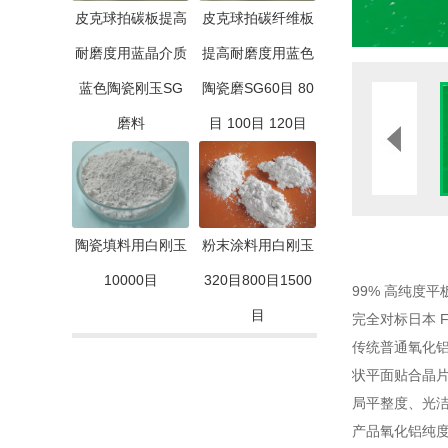
皮克球拍碳板提高
皮克球拍碳纤维板
耐磨度用蓝晶介质
提高耐磨度用蓝色
蓝色陶瓷刚玉SG
陶瓷磨SG60目 80
磨料
目 100目 120目
陶瓷填料用白刚玉
粉末涂料用白刚玉
10000目
320目800目1500
99% 高纯度
目
完全对标日本 
传统普通氧化
状平面贴合晶
局平整度、光洁
产品氧化铝纯度