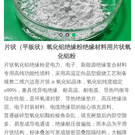
片状（平板状）氧化铝绝缘粉绝缘材料用片状氧
化铝粉
片状氧化铝绝缘粉是电力、电子、新能源绝缘复合材料
专用高纯功能性填料，采用高温定向晶型煅烧工艺制备
规整二维六边形片状 α 氧化铝晶体，氧化铝纯度稳定
≥99%，兼具优异电绝缘、耐高温、耐电弧、导热均衡等
综合性能，是环氧灌封胶、导热绝缘垫片、高压绝缘涂
层、电子封装材料、电缆绝缘层的核心填充原料。
普通破碎型氧化铝颗粒棱角杂乱，填充树脂后内部空隙
多、易形成导电通道，绝缘耐压值偏低；而本品为平滑
片状结构，粉体叠加可形成致密层叠阻隔结构，大幅降