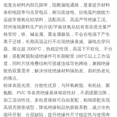
低复合材料内部孔隙率，阻断漏电通路，显著提升材料
体积电阻率与击穿电压，耐沿面放电、抗电弧灼烧能力
远超常规氧化铝填料，适配高压、高温严苛绝缘工况。
郑州海旭磨料生产的片状/平板状氧化铝有害杂质含量严
格管控，铁、碱金属、重金属极低，不会在电场下产生
离子迁移，长期高温运行不出现绝缘衰减、漏电击穿问
题。熔点超 2000℃，热稳定性强，高温下不软化、不分
解，搭配树脂制成绝缘件可长期耐受 180℃以上工作温
度，同时片状堆叠结构可搭建连续导热网络，兼顾绝缘
散热双重需求，解决传统绝缘材料隔热差、易积热老化
的痛点。
粉体表面光滑、分散性优异，与环氧树脂、有机硅、聚
氨酯、PVC 等各类绝缘基体相容性好，不易团聚沉降，
加工流动性佳。多粒度规格可自由复配，粗细搭配实现
高填充致密成型，降低绝缘制品热膨胀系数，减少冷热
循环开裂、分层缺陷，提升绝缘件尺寸稳定性与使用寿