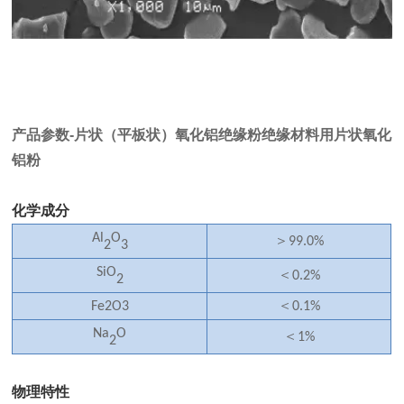
产品参数-片状（平板状）氧化铝绝缘粉绝缘材料用片状氧化
铝粉
化学成分
Al
O
＞
99.0%
2
3
SiO
＜
0.2%
2
＜
Fe2O3
0.1%
Na
O
＜
1%
2
物理特性