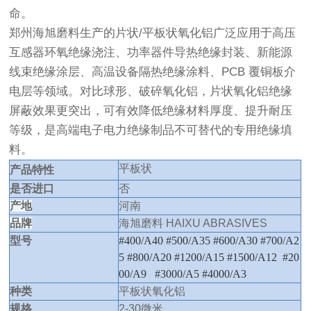
命。
郑州海旭磨料生产的片状/平板状氧化铝广泛应用于高压
互感器环氧绝缘浇注、功率器件导热绝缘封装、新能源
线束绝缘涂层、高温设备隔热绝缘涂料、PCB 覆铜板介
电层等领域。对比球形、破碎氧化铝，片状氧化铝绝缘
屏蔽效果更突出，可有效降低绝缘材料厚度、提升耐压
等级，是高端电子电力绝缘制品不可替代的专用绝缘填
料。
平板状
产品特性
是否进口
否
产地
河南
品牌
海旭磨料 HAIXU ABRASIVES
型号
#400/A40 #500/A35 #600/A30 #700/A2
5 #800/A20 #1200/A15 #1500/A12 #20
00/A9 #3000/A5 #4000/A3
种类
平板状氧化铝
规格
2-30微米