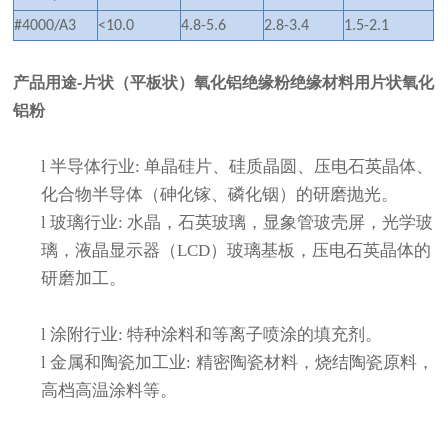
#4000/A3
<10.0
4.8-5.6
2.8-3.4
1.5-2.1
产品用途-片状（平板状）氧化铝绝缘粉绝缘材料用片状氧化
铝粉
l
半导体行业:
单晶硅片、硅质晶圆、压电石英晶体、
化合物半导体（砷化镓、磷化铟）的研磨抛光。
l
玻璃行业
: 水晶，石英玻璃，显象管玻壳
屏，光学玻
璃，液晶显示器（LCD）玻璃基板，压电石英晶体
的
研磨加工。
l
涂附行业:
特种涂料和等离子喷涂的填充剂。
l
金属和陶瓷加工业:
精密陶瓷材料，烧结陶瓷原料，
高档高温涂料等。