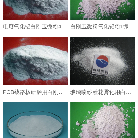
电熔氧化铝白刚玉微粉400#600#800#1000#微流控芯片抛光研磨加工
白刚玉微粉氧化铝粉1微米1.2微米光学玻璃抛光粉
PCB线路板研磨用白刚玉240目 280目电熔氧化铝
玻璃喷砂雕花雾化用白刚玉砂价格喷砂耗材白刚玉