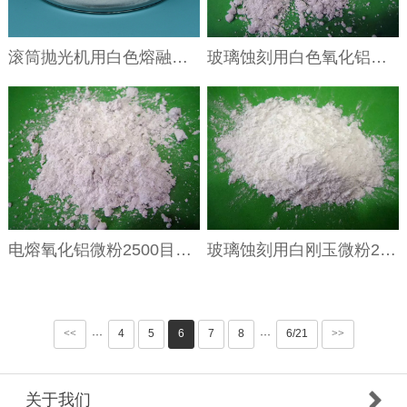
滚筒抛光机用白色熔融氧化铝 F100 F220
玻璃蚀刻用白色氧化铝微粉2500目白色氧化铝微粉W7
电熔氧化铝微粉2500目即国标W7 用于玻璃蚀刻
玻璃蚀刻用白刚玉微粉2500目
<<
4
5
6
7
8
6/21
>>
···
···
关于我们