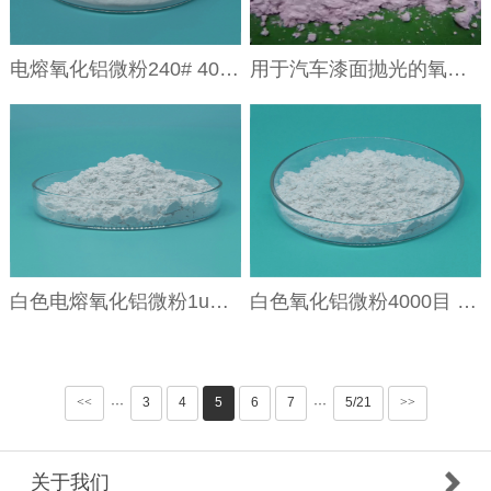
电熔氧化铝微粉240# 400# 800#用于陶瓷釉料生产
用于汽车漆面抛光的氧化铝磨料白刚玉微粉W1W1.5W2.5W3.5W5
白色电熔氧化铝微粉1um-6um用于汽车漆面抛光的氧化铝磨料
白色氧化铝微粉4000目 6000目制作砂轮研磨黄铜用
<<
3
4
5
6
7
5/21
>>
···
···
关于我们