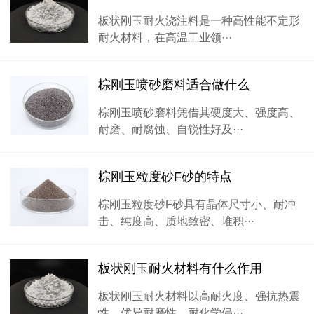
板状刚玉耐火浇注料​是一种高性能不定形
耐火材料，在高温工业领···
棕刚玉喷砂磨料适合做什么
棕刚玉喷砂磨料凭借其硬度大、强度高、
耐磨、耐腐蚀、自锐性好及···
棕刚玉粒度砂F砂的特点
棕刚玉粒度砂F砂具有晶体尺寸小、耐冲
击、纯度高、质地致密、堆积···
板状刚玉耐火材料有什么作用
板状刚玉耐火材料以高耐火度、强抗热震
性、优异耐磨性、耐化学侵···