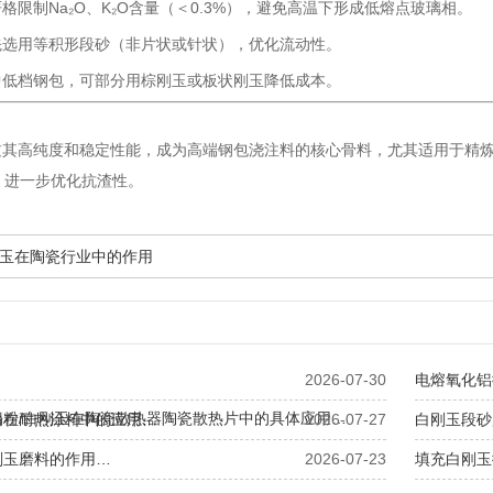
格限制Na₂O、K₂O含量（＜0.3%），避免高温下形成低熔点玻璃相。
先选用等积形段砂（非片状或针状），优化流动性。
中低档钢包，可部分用棕刚玉或板状刚玉降低成本。
过其高纯度和稳定性能，成为高端钢包浇注料的核心骨料，尤其适用于精
覆）进一步优化抗渣性。
玉在陶瓷行业中的作用
2026-07-30
电熔氧化铝
铝粉/白刚玉在陶瓷散热器陶瓷散热片中的具体应用…
粉在耐热涂料中的应用…
2026-07-27
白刚玉段砂
刚玉磨料的作用…
2026-07-23
填充白刚玉