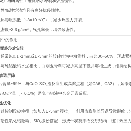
级）与耐磨性
：抵抗钢水冲刷和炉渣侵蚀。
酸性/碱性炉渣均具有良好抗侵蚀性。
热膨胀系数（~8×10⁻⁶/℃），减少热应力开裂。
密度≥3.6 g/cm³，气孔率低，增强致密性。
料中的作用
增强机械性能
：通常以0.1~1mm或1~3mm的段砂作为中粗骨料，占比30~50%，形
：与纯铝酸钙水泥相比，白刚玉骨料可减少高温下低共熔相生成，维持结
渗透屏障
₂O₃含量≥99%，与CaO-SiO₂渣反应生成高熔点相（如CA6、CA2），延
e₂O₃含量（＜0.1%）避免与钢液中合金元素反应。
性优化
通过控制段砂粒径（如加入1~5mm颗粒），利用热膨胀差异诱导微裂纹，
与活性氧化铝微粉、SiO₂微粉搭配，形成针状莫来石交织结构，缓冲热应