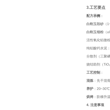
3.
工艺要点
配方
示例
：
白刚玉段砂
（1
白刚玉细粉
（≤
活性氧化铝微粉（
纯铝酸钙水泥：
分散剂（三聚磷
烧结助剂（TiO
工艺控制
：
混炼
：先干混
养护
：20~3
烘烤
：阶梯升温（
4. 注意事项