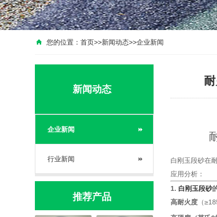
您的位置：
首页
>>
新闻动态
>>
企业新闻
耐
新闻动态
企业新闻
耐
行业新闻
白刚玉段砂在
应用分析：
1.
白刚玉段砂
推荐产品
高耐火度
（≥1