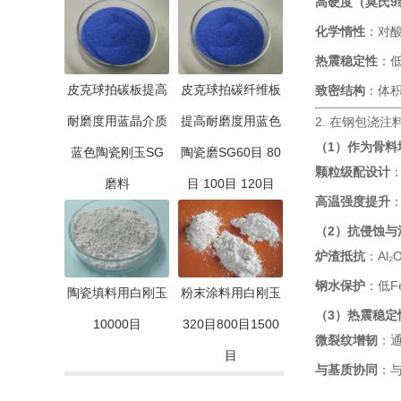
高硬度（莫氏9
化学惰性
：对
热震稳定性
：低
皮克球拍碳板提高
皮克球拍碳纤维板
致密结构
：体积
耐磨度用蓝晶介质
提高耐磨度用蓝色
2. 在钢包浇注
（1）作为骨料
蓝色陶瓷刚玉SG
陶瓷磨SG60目 80
颗粒级配设计
磨料
目 100目 120目
高温强度提升
（2）抗侵蚀与
炉渣抵抗
：Al
钢水保护
：低F
陶瓷填料用白刚玉
粉末涂料用白刚玉
（3）热震稳定
10000目
320目800目1500
微裂纹增韧
：
目
与基质协同
：