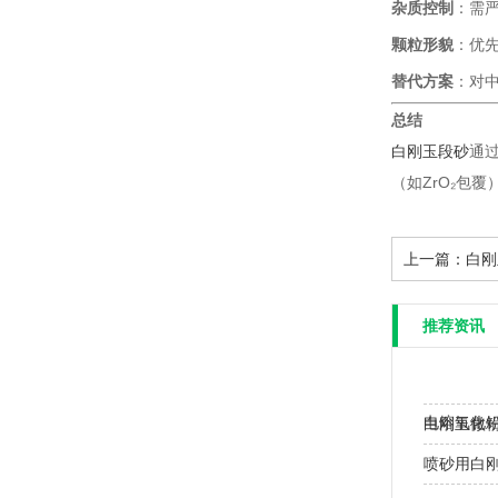
杂质控制
：需严
颗粒形貌
：优
替代方案
：对
总结
白刚玉段砂
通
（如ZrO₂包
上一篇：
白刚
推荐资讯
电熔氧化
白刚玉微
喷砂用白