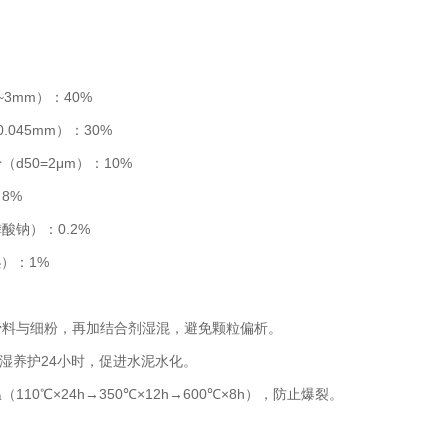
~3mm）：40%
0.045mm）：30%
d50=2μm）：10%
8%
酸钠）：0.2%
₂）：1%
骨料与细粉，再加结合剂湿混，避免颗粒偏析。
0℃湿养护24小时，促进水泥水化。
110℃×24h→350℃×12h→600℃×8h），防止爆裂。