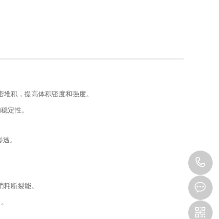
成紧密堆积，提高体积密度和强度。
构稳定性。
缓渗透。
1
消耗断裂能。
力。