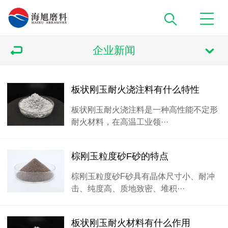
企业新闻
板状刚玉耐火浇注料有什么特性
板状刚玉耐火浇注料​是一种高性能不定形
耐火材料，在高温工业领···
棕刚玉粒度砂F砂的特点
棕刚玉粒度砂F砂具有晶体尺寸小、耐冲
击、纯度高、质地致密、堆积···
板状刚玉耐火材料有什么作用