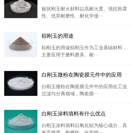
板状刚玉耐火材料以高耐火度、强抗热震
性、优异耐磨性、耐化学侵···
棕刚玉的用途
棕刚玉的用途棕刚玉‌作为工业基础材料，
主要应用于磨料磨具、耐···
白刚玉微粉在陶瓷膜元件中的应用​
白刚玉微粉在陶瓷膜元件中的应用​在工业
过滤与分离领域，陶瓷膜···
白刚玉涂料填料有什么优点
白刚玉涂料填料以氧化铝为核心成分，具
有高硬度、耐磨性、化学稳···