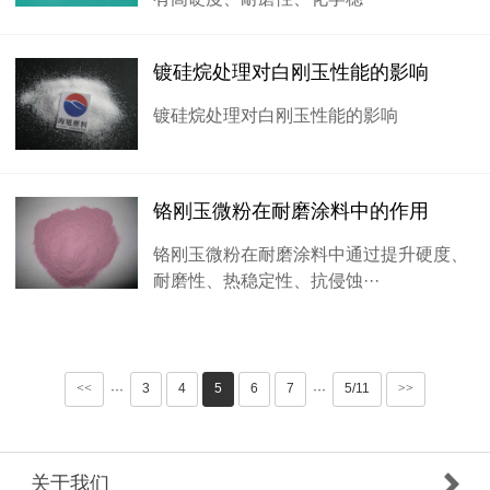
镀硅烷处理对白刚玉性能的影响
镀硅烷处理对白刚玉性能的影响
铬刚玉微粉在耐磨涂料中的作用
铬刚玉微粉在耐磨涂料中通过提升硬度、
耐磨性、热稳定性、抗侵蚀···
<<
3
4
5
6
7
5/11
>>
···
···
关于我们