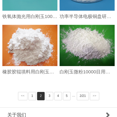
铁氧体抛光用白刚玉10000#即D50:1微米电熔氧化铝微粉
功率半导体电极铜盘研磨用白刚玉700目WFA F400
橡胶胶辊填料用白刚玉微粉1500目
白刚玉微粉10000目用于不粘锅涂料电熔氧化铝微粉WA0.5-1微米
<<
1
2
3
4
5
2/21
>>
···
关于我们