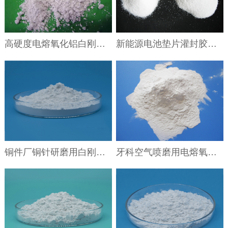
高硬度电熔氧化铝白刚玉用于砂盘研磨盘耐磨填料
新能源电池垫片灌封胶用白刚玉粒度砂60目绝缘导热耐磨砂
铜件厂铜针研磨用白刚玉320目对应国标W63电熔氧化铝微粉
牙科空气喷磨用电熔氧化铝微粉30-50微米白刚玉微粉