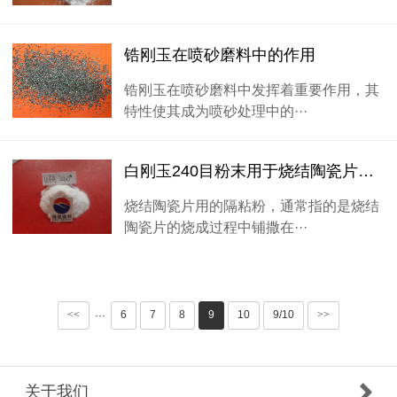
锆刚玉在喷砂磨料中的作用
锆刚玉在喷砂磨料中发挥着重要作用，其
特性使其成为喷砂处理中的···
白刚玉240目粉末用于烧结陶瓷片隔粘粉
烧结陶瓷片用的隔粘粉，通常指的是烧结
陶瓷片的烧成过程中铺撒在···
<<
6
7
8
9
10
9/10
>>
···
关于我们